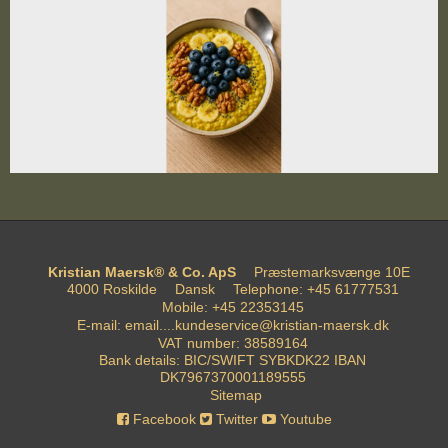
Kristian Maersk® & Co. ApS
Præstemarksvænge 10E
4000 Roskilde
Dansk
Telephone
:
+45 61777531
Mobile
:
+45 22353145
E-mail
:
email....kundeservice@kristian-maersk.dk
VAT number
:
38589164
Bank details
:
BIC/SWIFT SYBKDK22 IBAN
DK7967370001189555
Sitemap
Facebook
Twitter
Youtube